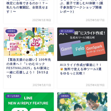
検定に合格できるのか！？～
ぶ、親子で楽しむAI体験！(親
私たちの奮闘記、全部見せま
子参加型ワークショップ開催
す！〜
レポート)
2025年5月18日
2025年5月17日
活動報告
様々な生成AI
【緊急支援のお願い】100年先
の未来へ！「いわむロック
AIスライド作成が爆速に？！
FESTIVAL2025」をAI新潟と
無料で使える神ツール3選
一緒に応援しよう！【6/15ま
をゆるっと比較！
で】
2025年5月11日
2025年4月19日
様々な生成AI
活動報告