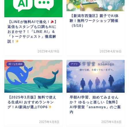
【新潟市西蒲区】親子でAI体
験！無料ワークショップ開催
【LINEが無料AIで進化！
】
（5/10）
返信もスタンプも口調もAIに
おまかせ？！「LINE AI」＆
「トークサジェスト」徹底解
説！
2025年4月19日
2025年4月16日
様々な生成AI
アプリ
【2025年3月版】無料で使え
早朝AI学習、始めてみません
る生成AI おすすめランキン
か？ ゆるっと楽しい【無料】
グ！AI新潟が選ぶTOP6
AI学習室「asamoya」のご案
内
2025年4月8日
2025年4月6日