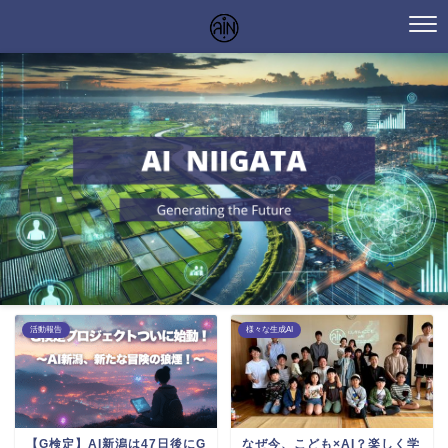
活動報告
様々な生成AI
【G検定】AI新潟は47日後にG
なぜ今、こども×AI？楽しく学