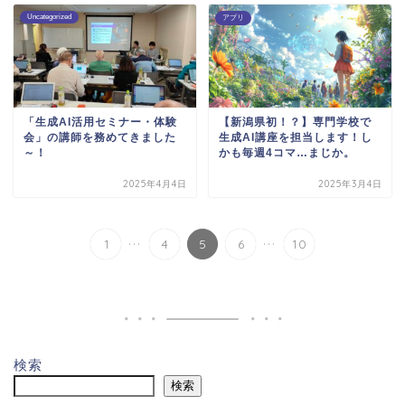
Uncategorized
アプリ
「生成AI活用セミナー・体験
【新潟県初！？】専門学校で
会」の講師を務めてきました
生成AI講座を担当します！し
～！
かも毎週4コマ…まじか。
2025年4月4日
2025年3月4日
...
...
1
4
5
6
10
検索
検索