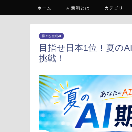
ホーム
AI新潟とは
カテゴリ
様々な生成AI
目指せ日本1位！夏のA
挑戦！