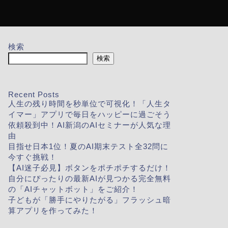
検索
検索
Recent Posts
人生の残り時間を秒単位で可視化！「人生タ
イマー」アプリで毎日をハッピーに過ごそう
依頼殺到中！AI新潟のAIセミナーが人気な理
由
目指せ日本1位！夏のAI期末テスト全32問に
今すぐ挑戦！
【AI迷子必見】ボタンをポチポチするだけ！
自分にぴったりの最新AIが見つかる完全無料
の「AIチャットボット」をご紹介！
子どもが「勝手にやりたがる」フラッシュ暗
算アプリを作ってみた！