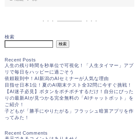
検索
検索
Recent Posts
人生の残り時間を秒単位で可視化！「人生タイマー」アプ
リで毎日をハッピーに過ごそう
依頼殺到中！AI新潟のAIセミナーが人気な理由
目指せ日本1位！夏のAI期末テスト全32問に今すぐ挑戦！
【AI迷子必見】ボタンをポチポチするだけ！自分にぴった
りの最新AIが見つかる完全無料の「AIチャットボット」を
ご紹介！
子どもが「勝手にやりたがる」フラッシュ暗算アプリを作
ってみた！
Recent Comments
表示できるコメントはありません。