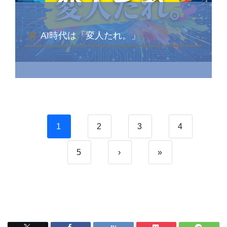
AI時代は「変人たれ。」
1
2
3
4
5
›
»