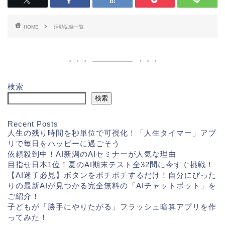
HOME
活動記録一覧
検索
検索
Recent Posts
人生の残り時間を秒単位で可視化！「人生タイマー」アプ
リで毎日をハッピーに過ごそう
依頼殺到中！AI新潟のAIセミナーが人気な理由
目指せ日本1位！夏のAI期末テスト全32問に今すぐ挑戦！
【AI迷子必見】ボタンをポチポチするだけ！自分にぴった
りの最新AIが見つかる完全無料の「AIチャットボット」を
ご紹介！
子どもが「勝手にやりたがる」フラッシュ暗算アプリを作
ってみた！