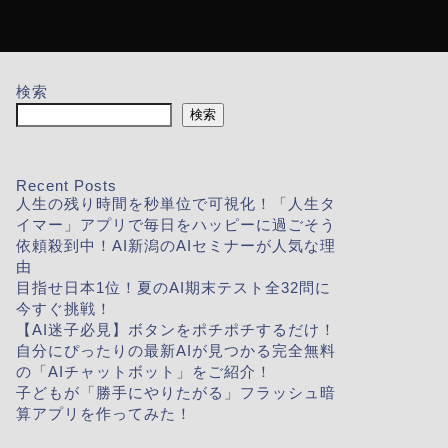
検索
検索
Recent Posts
人生の残り時間を秒単位で可視化！「人生タ
イマー」アプリで毎日をハッピーに過ごそう
依頼殺到中！AI新潟のAIセミナーが人気な理
由
目指せ日本1位！夏のAI期末テスト全32問に
今すぐ挑戦！
【AI迷子必見】ボタンをポチポチするだけ！
自分にぴったりの最新AIが見つかる完全無料
の「AIチャットボット」をご紹介！
子どもが「勝手にやりたがる」フラッシュ暗
算アプリを作ってみた！