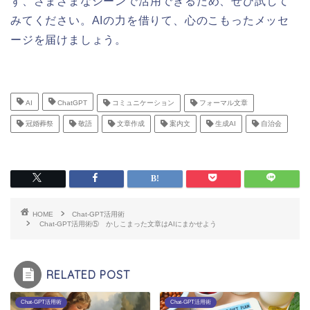
ず、さまざまなシーンで活用できるため、ぜひ試して
みてください。AIの力を借りて、心のこもったメッセ
ージを届けましょう。
AI
ChatGPT
コミュニケーション
フォーマル文章
冠婚葬祭
敬語
文章作成
案内文
生成AI
自治会
HOME
Chat-GPT活用術
Chat-GPT活用術⑤ かしこまった文章はAIにまかせよう
RELATED POST
Chat-GPT活用術
Chat-GPT活用術