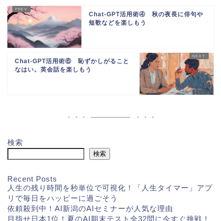
Chat-GPT活用術④ 秋の夜長に俳句や
短歌などを楽しもう
Chat-GPT活用術⑥ 恥ずかしがること
なはい。英会話を楽しもう
検索
検索
Recent Posts
人生の残り時間を秒単位で可視化！「人生タイマー」アプ
リで毎日をハッピーに過ごそう
依頼殺到中！AI新潟のAIセミナーが人気な理由
目指せ日本1位！夏のAI期末テスト全32問に今すぐ挑戦！