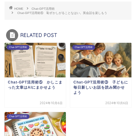
HOME
Chat-GPT活用術
Chat-GPT活用術⑥ 恥ずかしがることなはい。英会話を楽しもう
RELATED POST
Chat-GPT活用術
Chat-GPT活用術
Chat-GPT活用術⑤ かしこま
Chat-GPT活用術③ 子どもに
った文章はAIにまかせよう
毎日新しいお話を読み聞かせ
よう
2024年10月6日
2024年10月6日
Chat-GPT活用術