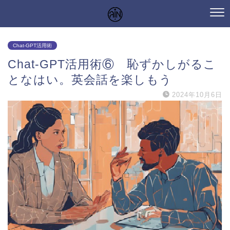
Chat-GPT活用術
Chat-GPT活用術⑥ 恥ずかしがるこ
となはい。英会話を楽しもう
2024年10月6日