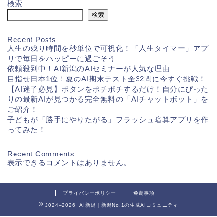
検索
検索
Recent Posts
人生の残り時間を秒単位で可視化！「人生タイマー」アプ
リで毎日をハッピーに過ごそう
依頼殺到中！AI新潟のAIセミナーが人気な理由
目指せ日本1位！夏のAI期末テスト全32問に今すぐ挑戦！
【AI迷子必見】ボタンをポチポチするだけ！自分にぴった
りの最新AIが見つかる完全無料の「AIチャットボット」を
ご紹介！
子どもが「勝手にやりたがる」フラッシュ暗算アプリを作
ってみた！
Recent Comments
表示できるコメントはありません。
プライバシーポリシー
免責事項
2024–2026 AI新潟｜新潟No.1の生成AIコミュニティ