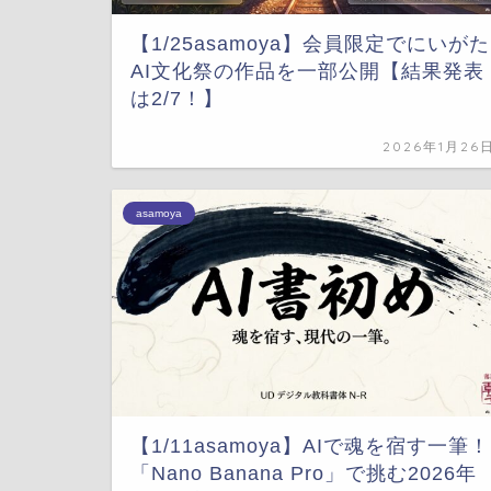
【1/25asamoya】会員限定でにいがた
AI文化祭の作品を一部公開【結果発表
は2/7！】
2026年1月26
asamoya
【1/11asamoya】AIで魂を宿す一筆！
「Nano Banana Pro」で挑む2026年