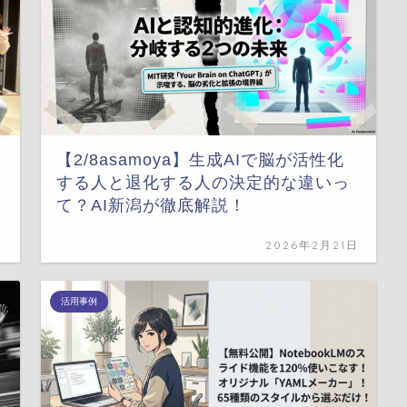
【2/8asamoya】生成AIで脳が活性化
する人と退化する人の決定的な違いっ
て？AI新潟が徹底解説！
日
2026年2月21日
活用事例