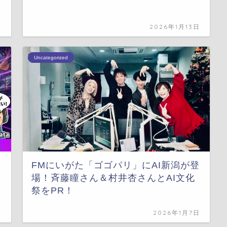
日
2026年1月13日
Uncategorized
FMにいがた「ゴゴパリ」にAI新潟が登
場！斉藤瞳さん＆村井杏さんとAI文化
祭をPR！
日
2026年1月7日