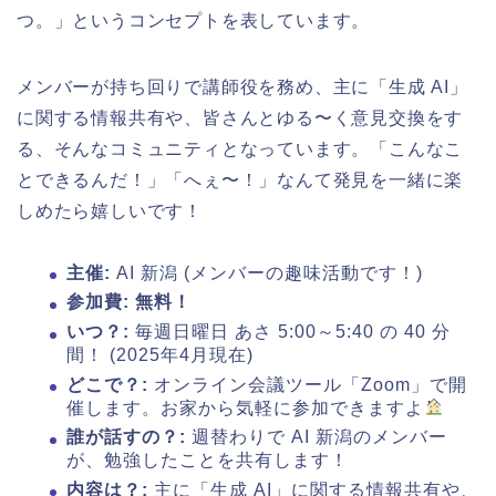
つ。」というコンセプトを表しています。
メンバーが持ち回りで講師役を務め、主に「生成 AI」
に関する情報共有や、皆さんとゆる〜く意見交換をす
る、そんなコミュニティとなっています。「こんなこ
とできるんだ！」「へぇ〜！」なんて発見を一緒に楽
しめたら嬉しいです！
主催:
AI 新潟 (メンバーの趣味活動です！)
参加費:
無料！
いつ？:
毎週日曜日 あさ 5:00～5:40 の 40 分
間！ (2025年4月現在)
どこで？:
オンライン会議ツール「Zoom」で開
催します。お家から気軽に参加できますよ
誰が話すの？:
週替わりで AI 新潟のメンバー
が、勉強したことを共有します！
内容は？:
主に「生成 AI」に関する情報共有や、