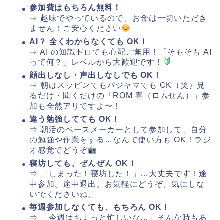
参加費はもちろん無料！
⇒ 趣味でやっているので、お金は一切いただき
ません！ご安心ください
AI？ 全くわからなくても OK！
⇒ AI の知識ゼロでも心配ご無用！「そもそも AI
って何？」レベルから大歓迎です！
顔出しなし・声出しなしでも OK！
⇒ 朝はスッピンでもパジャマでも OK（笑）見
るだけ・聞くだけの「ROM 専（ロムせん）」参
加も全然アリですよ〜！
違う勉強してても OK！
⇒ 朝活のペースメーカーとして参加して、自分
の勉強や作業をする…なんて使い方も OK！ラジ
オ感覚でどうぞ
寝坊しても、ぜんぜん OK！
⇒ 「しまった！寝坊した！」…大丈夫です！途
中参加、途中退出、お気軽にどうぞ。気にしな
いでくださいね。
毎週参加しなくても、もちろん OK！
⇒ 「今週はちょっと忙しいな…」そんな時もあ