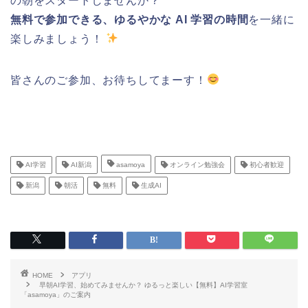
の朝をスタートしませんか？
無料で参加できる、ゆるやかな AI 学習の時間
を一緒に
楽しみましょう！
皆さんのご参加、お待ちしてまーす！
AI学習
AI新潟
asamoya
オンライン勉強会
初心者歓迎
新潟
朝活
無料
生成AI
HOME
アプリ
早朝AI学習、始めてみませんか？ ゆるっと楽しい【無料】AI学習室
「asamoya」のご案内