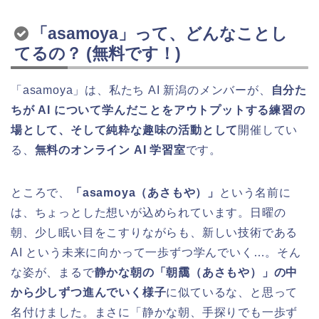
「asamoya」って、どんなことし
てるの？ (無料です！)
「asamoya」は、私たち AI 新潟のメンバーが、
自分た
ちが AI について学んだことをアウトプットする練習の
場として、そして純粋な趣味の活動として
開催してい
る、
無料のオンライン AI 学習室
です。
ところで、
「asamoya（あさもや）」
という名前に
は、ちょっとした想いが込められています。日曜の
朝、少し眠い目をこすりながらも、新しい技術である
AI という未来に向かって一歩ずつ学んでいく…。そん
な姿が、まるで
静かな朝の「朝靄（あさもや）」の中
から少しずつ進んでいく様子
に似ているな、と思って
名付けました。まさに「静かな朝、手探りでも一歩ず