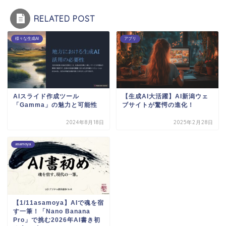
RELATED POST
様々な生成AI
アプリ
AIスライド作成ツール
【生成AI大活躍】AI新潟ウェ
「Gamma」の魅力と可能性
ブサイトが驚愕の進化！
2024年8月18日
2025年2月28日
asamoya
【1/11asamoya】AIで魂を宿
す一筆！「Nano Banana
Pro」で挑む2026年AI書き初