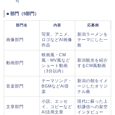
可
■ 部門（5部門）
部門名
内容
応募例
写実、アニメ、
新潟ラーメンを
画像部門
ロゴなどAI画像
テーマにした一
作品
枚
映画風・CM
風・MV風など
新潟観光を紹介
動画部門
ショート動画
するCM風動画
（3分以内）
テーマソング・
新潟の朝をイメ
音楽部門
BGMなどAI音
ージしたオリジ
楽
ナル曲
小説、エッセ
現代に蘇った上
文章部門
イ、コピーなど
杉謙信への架空
AI活用文章
インタビュー