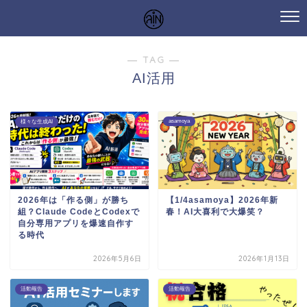
― TAG ―
AI活用
asamoya
様々な生成AI
2026年は「作る側」が勝ち
【1/4asamoya】2026年新
組？Claude CodeとCodexで
春！AI大喜利で大爆笑？
自分専用アプリを爆速自作す
る時代
2026年5月6日
2026年1月13日
活動報告
活動報告