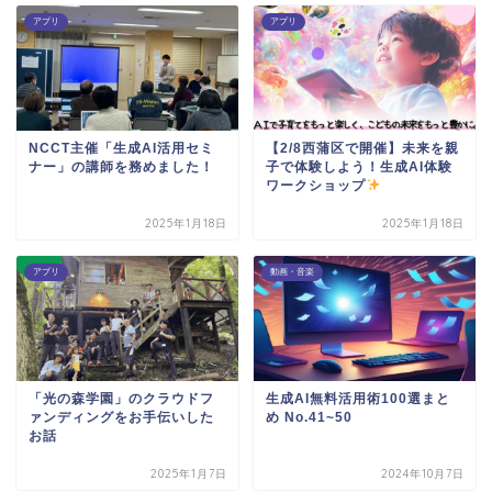
アプリ
アプリ
NCCT主催「生成AI活用セミ
【2/8西蒲区で開催】未来を親
ナー」の講師を務めました！
子で体験しよう！生成AI体験
ワークショップ
2025年1月18日
2025年1月18日
アプリ
動画・音楽
「光の森学園」のクラウドフ
生成AI無料活用術100選まと
ァンディングをお手伝いした
め No.41~50
お話
2025年1月7日
2024年10月7日