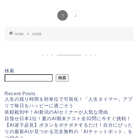
1
2
HOME
AI活用
検索
検索
Recent Posts
人生の残り時間を秒単位で可視化！「人生タイマー」アプ
リで毎日をハッピーに過ごそう
依頼殺到中！AI新潟のAIセミナーが人気な理由
目指せ日本1位！夏のAI期末テスト全32問に今すぐ挑戦！
【AI迷子必見】ボタンをポチポチするだけ！自分にぴった
りの最新AIが見つかる完全無料の「AIチャットボット」を
ご紹介！