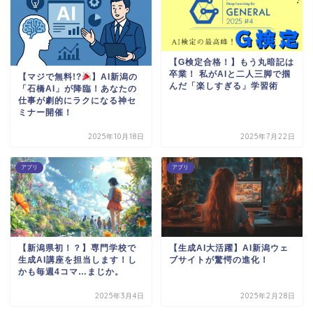
【G検定合格！】もう丸暗記は
卒業！ 私がAIと二人三脚で掴
【マジで無料!?
】AI新潟の
んだ「楽しすぎる」学習術
「石橋AI」が降臨！あなたの
仕事が劇的にラクになる神セ
ミナー開催！
2025年10月18日
2025年7月22日
アプリ
アプリ
【新潟県初！？】専門学校で
【生成AI大活躍】AI新潟ウェ
生成AI講座を担当します！し
ブサイトが驚愕の進化！
かも毎週4コマ…まじか。
2025年3月4日
2025年2月28日