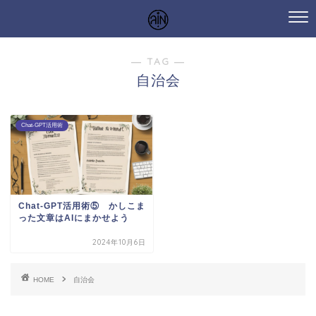
― TAG ―
自治会
Chat-GPT活用術
Chat-GPT活用術⑤ かしこま
った文章はAIにまかせよう
2024年10月6日
HOME
自治会