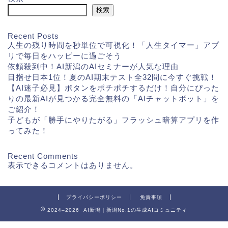
検索
Recent Posts
人生の残り時間を秒単位で可視化！「人生タイマー」アプ
リで毎日をハッピーに過ごそう
依頼殺到中！AI新潟のAIセミナーが人気な理由
目指せ日本1位！夏のAI期末テスト全32問に今すぐ挑戦！
【AI迷子必見】ボタンをポチポチするだけ！自分にぴった
りの最新AIが見つかる完全無料の「AIチャットボット」を
ご紹介！
子どもが「勝手にやりたがる」フラッシュ暗算アプリを作
ってみた！
Recent Comments
表示できるコメントはありません。
プライバシーポリシー
免責事項
2024–2026 AI新潟｜新潟No.1の生成AIコミュニティ