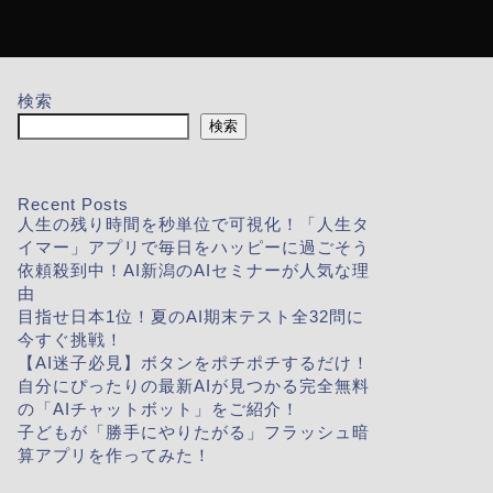
検索
検索
Recent Posts
人生の残り時間を秒単位で可視化！「人生タ
イマー」アプリで毎日をハッピーに過ごそう
依頼殺到中！AI新潟のAIセミナーが人気な理
由
目指せ日本1位！夏のAI期末テスト全32問に
今すぐ挑戦！
【AI迷子必見】ボタンをポチポチするだけ！
自分にぴったりの最新AIが見つかる完全無料
の「AIチャットボット」をご紹介！
子どもが「勝手にやりたがる」フラッシュ暗
算アプリを作ってみた！