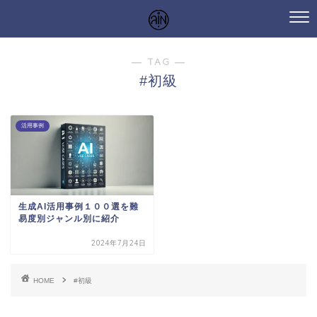
― TAG ―
#初級
活用事例
生成AI活用事例１００選を難
易度別ジャンル別に紹介
2024年7月24日
HOME
#初級