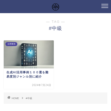
― TAG ―
#中級
活用事例
生成AI活用事例１００選を難
易度別ジャンル別に紹介
2024年7月24日
HOME
#中級