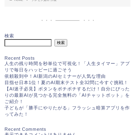
検索
検索
Recent Posts
人生の残り時間を秒単位で可視化！「人生タイマー」アプ
リで毎日をハッピーに過ごそう
依頼殺到中！AI新潟のAIセミナーが人気な理由
目指せ日本1位！夏のAI期末テスト全32問に今すぐ挑戦！
【AI迷子必見】ボタンをポチポチするだけ！自分にぴった
りの最新AIが見つかる完全無料の「AIチャットボット」を
ご紹介！
子どもが「勝手にやりたがる」フラッシュ暗算アプリを作
ってみた！
Recent Comments
表示できるコメントはありません。